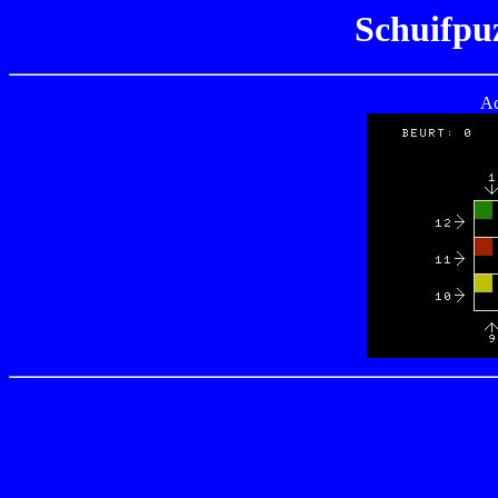
Schuifpuz
Ac